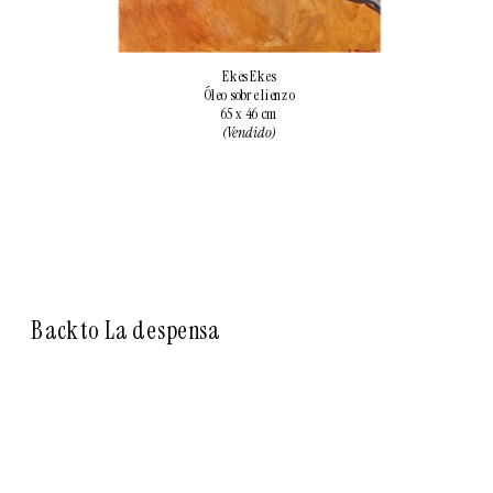
Ekes Ekes
Óleo sobre lienzo
65 x 46 cm
(Vendido)
Back to La despensa