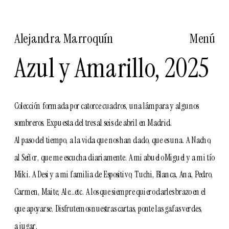
Alejandra Marroquín
Menú
Azul y Amarillo, 2025
Colección formada por catorce cuadros , una lámpara y algunos 
sombreros. Expuesta del tres al seis de abril en Madrid.
Al paso del tiempo, a la vida que nos han dado, que es una. A Nacho, 
al Señor, que me escucha diariamente. A mi abuelo Miguel y a mi tío 
Miki. A Desi y a mi familia de Espositivo; Tuchi, Blanca, Ana, Pedro, 
Carmen, Maite, Ale…etc. A los que siempre quiero darles brazo en el 
que apoyarse. Disfrutemos nuestras cartas, ponte las gafas verdes, 
a jugar. 